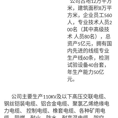
公司占地
万平方
12
米，建筑面积
万平
8
方米，企业员工
560
人，专业技术人员
2
名（其中髙级技
00
术 人员
名），总
80
资产
亿元，拥有国
5
内先进的线缆专业
生产线
条，检测
60
试验设备
台套，
40
年生产能力
亿
50
元。
公司主要生产
及以下髙压交联电缆、
110KV
钢丝铠装电缆、铝合金电缆、聚氯乙烯绝缘电
力电缆、 控制电缆、橡套电缆、各种矿用电