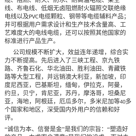
缆、阻燃、耐火、防水、耐高温电缆、架空
线、布电线、低烟无卤阻燃耐火辐照交联绝缘
电线以及
电缆颗粒、钢带等电缆辅料产品；
PVC
并可根据用户需求设计和生产技术含量高、工
艺难度大的电线电缆，还可以按照其他国家的
标准进行产品生产。
公司规模不断扩大，效益连年递增，综合实
力不断提高。先后进入了三峡工程、京九铁
路、齐鲁石化、华北油田、胜利油田、青藏铁
路等大型工程，并远销澳大利亚，新加坡，印
度尼西亚，巴基斯坦，缅甸，伊拉克，阿曼，
约旦，贝宁，肯尼亚，苏丹，摩洛哥，坦桑尼
亚，海地，阿根廷，厄瓜多尔，多米尼加等
多
40
个国家和地区，深受国内外用户的信赖和好
评。
“诚信为本、信誉是金”是我们的宗旨：“塑造好