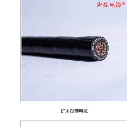
矿用控制电缆