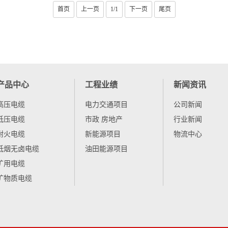
首页
上一页
1/1
下一页
尾页
产品中心
工程业绩
新闻资讯
高压电缆
电力交通项目
公司新闻
低压电缆
市政 房地产
行业新闻
耐火电缆
新能源项目
物流中心
低烟无卤电缆
油田能源项目
矿用电缆
矿物质电缆