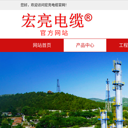
您好，欢迎访问宏亮电缆官网！
网站首页
产品中心
工程