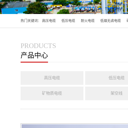
热门关键词：
高压电缆
低压电缆
耐火电缆
低烟无卤电缆
PRODUCTS
产品中心
高压电缆
低压电缆
矿物质电缆
架空线