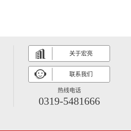
关于宏亮
联系我们
热线电话
0319-5481666