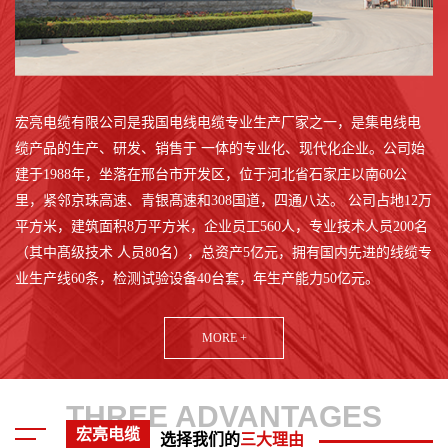
宏亮电缆有限公司是我国电线电缆专业生产厂家之一，是集电线电
缆产品的生产、研发、销售于 一体的专业化、现代化企业。公司始
建于1988年，坐落在邢台市开发区，位于河北省石家庄以南60公
里，紧邻京珠高速、青银髙速和308国道，四通八达。 公司占地12万
平方米，建筑面积8万平方米，企业员工560人，专业技术人员200名
（其中髙级技术 人员80名），总资产5亿元，拥有国内先进的线缆专
业生产线60条，检测试验设备40台套，年生产能力50亿元。
MORE +
THREE ADVANTAGES
宏亮电缆
选择我们的
三大理由