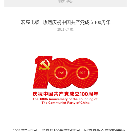
物流中心
宏亮电缆 | 热烈庆祝中国共产党成立100周年
2021-07-01
2021年7月1日，是党建100周年纪念日。回首党近百年的艰辛历