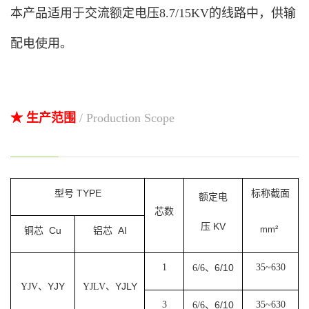
本产品适用于交流额定电压8.7/15KV的线路中，供输
配电使用。
★ 生产范围
/ Production Scope
TYPE
型号
标称截面
额定电
芯数
KV
压
mm²
Cu
AI
铜芯
铝芯
1
6/10
35~630
6/6、
YJY
YJLY
YJV、
YJLV、
3
6/10
35~630
6/6、