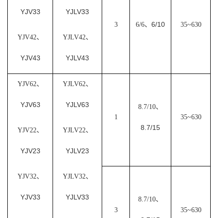
YJV33
YJLV33
6/10
3
6/6、
35~630
YJV42、
YJLV42、
YJV43
YJLV43
YJV62、
YJLV62、
YJV63
YJLV63
8.7/10、
1
35~630
8.7/15
YJV22、
YJLV22、
YJV23
YJLV23
YJV32、
YJLV32、
YJV33
YJLV33
8.7/10、
3
35~630