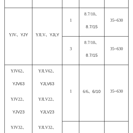
8.7/10、
1
35~630
8.7/15
YJY
YJLY
YJV、
YJLV、
8.7/10、
3
35~630
8.7/15
YJV62、
YJLV62、
YJV63
YJLV63
1
6/10
35~630
6/6、
YJV22、
YJLV22、
YJV23
YJLV23
YJV32、
YJLV32、