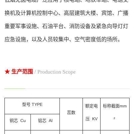
低烟无卤电缆广泛应用于核电站、地铁车站、电话交
换机及计算机控制中心、高层建筑大楼、宾馆、广播
重要军事设施、石油平台、消防设备及紧急向导灯灯
应急设施，以及人员较集中、空气密度低的场所。
★ 生产范围
/ Production Scope
型号 TYPE
额定电
标称截面
mm
蕊数
压 KV
²
铜芯 Cu
铝芯 AI