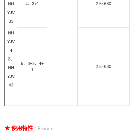
4、3+1
2.5~630
NH
YJV
33
NH
YJV
4
2、
5、3+2、4+
2.5~630
NH
1
YJV
43
★ 使用特性
/ Feature