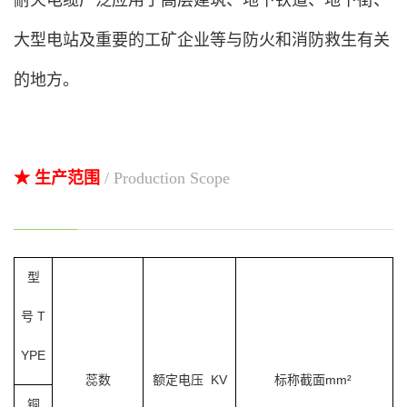
耐火电缆广泛应用于高层建筑、地下铁道、地下街、
大型电站及重要的工矿企业等与防火和消防救生有关
的地方。
★ 生产范围
/ Production Scope
型
号 T
YPE
蕊数
额定电压 KV
标称截面
mm²
铜