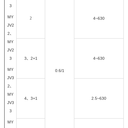
3
MY
2
4~630
JV2
2、
MY
JV2
3
3、2+1
4~630
MY
0.6/1
JV3
2、
MY
4、3+1
2.5~630
JV3
3
MY