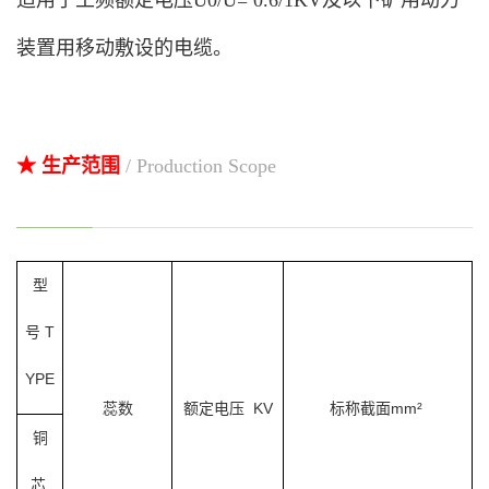
适用于工频额定电压U0/U= 0.6/1KV及以下矿用动力
装置用移动敷设的电缆。
★ 生产范围
/ Production Scope
型
号 T
YPE
蕊数
额定电压 KV
标称截面
mm²
铜
芯