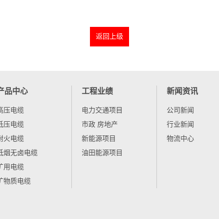
返回上级
产品中心
工程业绩
新闻资讯
高压电缆
电力交通项目
公司新闻
低压电缆
市政 房地产
行业新闻
耐火电缆
新能源项目
物流中心
低烟无卤电缆
油田能源项目
矿用电缆
矿物质电缆