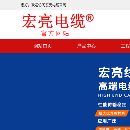
您好，欢迎访问宏亮电缆官网！
网站首页
产品中心
工程