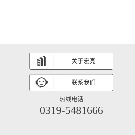
关于宏亮
联系我们
热线电话
0319-5481666