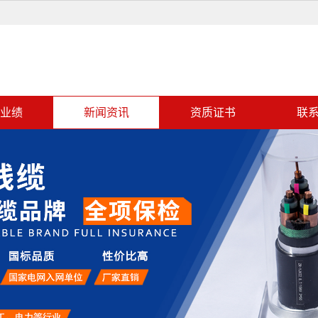
业绩
新闻资讯
资质证书
联