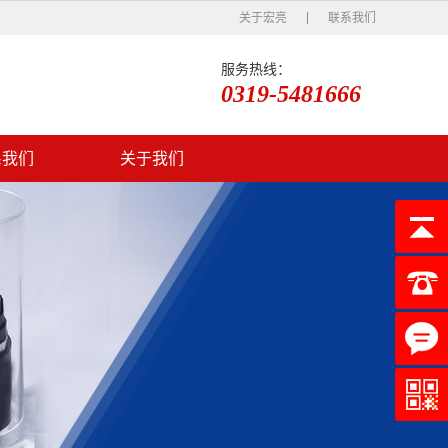
关于宏亮
联系我们
服务热线：
0319-5481666
系我们
关于我们