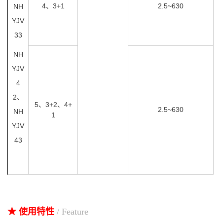
4、3+1
2.5~630
NH
YJV
33
NH
YJV
4
2、
5、3+2、4+
2.5~630
NH
1
YJV
43
★ 使用特性
/ Feature