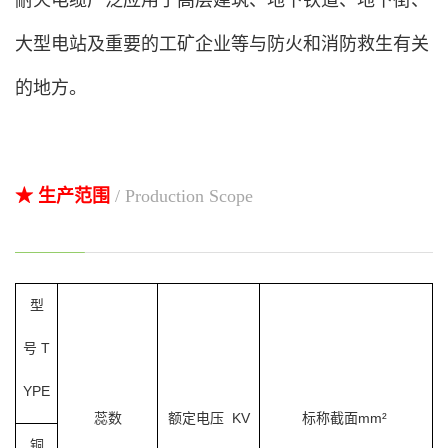
耐火电缆广泛应用于高层建筑、地下铁道、地下街、
大型电站及重要的工矿企业等与防火和消防救生有关
的地方。
★ 生产范围
/ Production Scope
型
号 T
YPE
蕊数
额定电压 KV
标称截面
mm²
铜