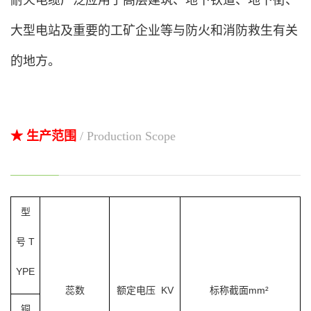
耐火电缆广泛应用于高层建筑、地下铁道、地下街、
大型电站及重要的工矿企业等与防火和消防救生有关
的地方。
★ 生产范围
/ Production Scope
型
号 T
YPE
蕊数
额定电压 KV
标称截面
mm²
铜