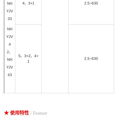
4、3+1
2.5~630
NH
YJV
33
NH
YJV
4
2、
5、3+2、4+
2.5~630
NH
1
YJV
43
★ 使用特性
/ Feature